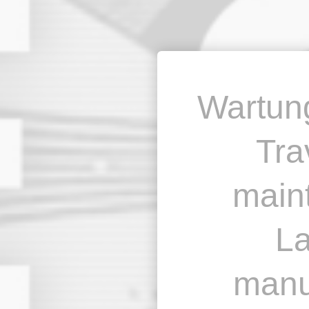
Wartung
Tra
main
La
manu